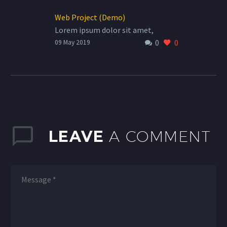
Web Project (Demo)
Lorem ipsum dolor sit amet,
0
0
consectetur adi pisicing elit, sed do
09 May 2019
eiusmod tempor incididunt ut
labore et dolore magna aliqua. Ut
enim ad minim veniam, quis
exercitation ullamco laboris nisiut
aliquip ex ea commodo.
LEAVE
A COMMENT