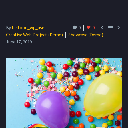



By
festoon_wp_user
0
0
Creative Web Project (Demo)
Showcase (Demo)
June 17, 2019