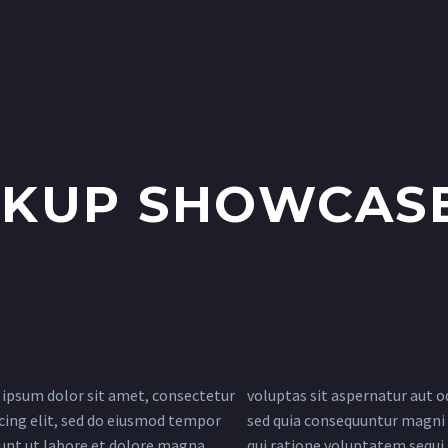
CKUP SHOWCAS
ipsum dolor sit amet, consectetur
voluptas sit aspernatur aut od
icing elit, sed do eiusmod tempor
sed quia consequuntur magni 
dunt ut labore et dolore magna
qui ratione voluptatem sequi 