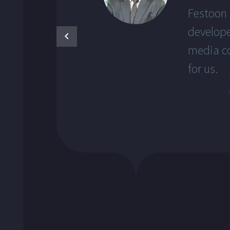
Festoon 
develope
media co
for us.