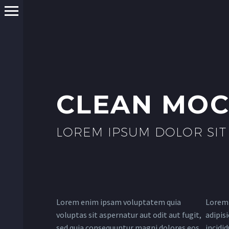
CLEAN MO
LOREM IPSUM DOLOR SIT
Lorem enim ipsam voluptatem quia
Lorem 
voluptas sit aspernatur aut odit aut fugit,
adipis
sed quia consequuntur magni dolores eos
incidi