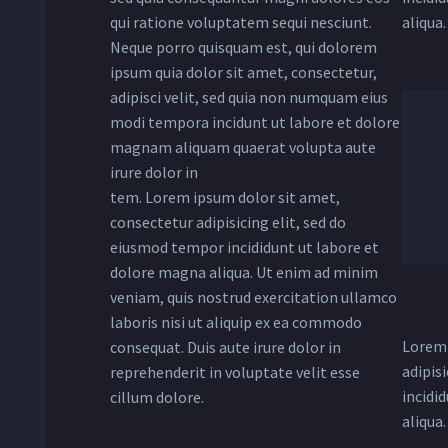
qui ratione voluptatem sequi nesciunt.
aliqua
Neque porro quisquam est, qui dolorem
ipsum quia dolor sit amet, consectetur,
adipisci velit, sed quia non numquam eius
modi tempora incidunt ut labore et dolore
magnam aliquam quaerat volupta aute
irure dolor in
tem. Lorem ipsum dolor sit amet,
consectetur adipisicing elit, sed do
eiusmod tempor incididunt ut labore et
dolore magna aliqua. Ut enim ad minim
veniam, quis nostrud exercitation ullamco
laboris nisi ut aliquip ex ea commodo
Lorem 
consequat. Duis aute irure dolor in
adipis
reprehenderit in voluptate velit esse
incidi
cillum dolore.
aliqua