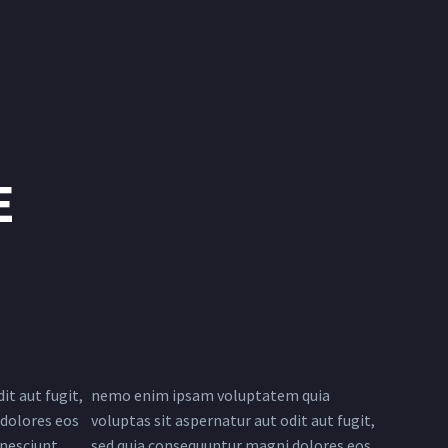
E
it aut fugit,
nemo enim ipsam voluptatem quia
dolores eos
voluptas sit aspernatur aut odit aut fugit,
nesciunt.
sed quia consequuntur magni dolores eos