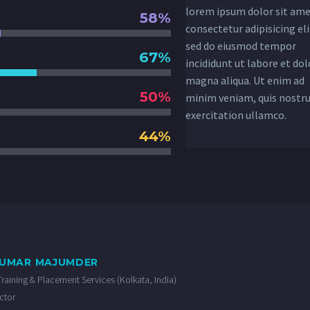
lorem ipsum dolor sit ame
58%
consectetur adipisicing eli
sed do eiusmod tempor
67%
incididunt ut labore et dol
magna aliqua. Ut enim ad
50%
minim veniam, quis nostr
exercitation ullamco.
44%
KUMAR MAJUMDER
Training & Placement Services (Kolkata, India)
ctor