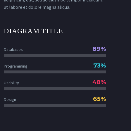
ut labore et dolore magna aliqua.
DIAGRAM TITLE
89%
Databases
73%
Programming
48%
Usability
65%
Design