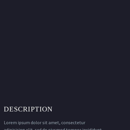
DESCRIPTION
Lorem ipsum dolor sit amet, consectetur
adipisicing elit, sed do eiusmod tempor incididunt